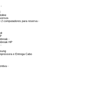
 -
C
oline
iversos
e 2 computadores para reserva -
ll
HP
obreak -
nobreak HP
 -
msung
impressora e Entrega Cabo
ntiva -