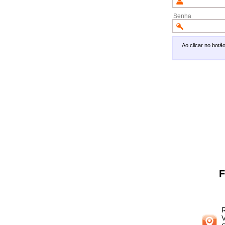
Senha
Ao clicar no bot
F
R
V