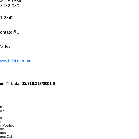
SP
- BRASIL
03732-080
1 2642...
ontato@...
arlos
ww.fullti.com.br
em TI Ltda. 35.716.312/0001-8
nt -
o -
or
r -
r Positivo
ore
ores
res Dell