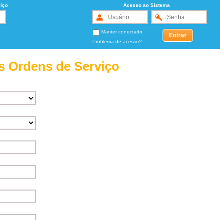
iço
Acesso ao Sistema
Manter conectado
Problema de acesso?
s Ordens de Serviço