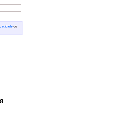
ivacidade
do
-8