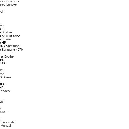
ores Diversos
dores Lenovo
ell
o -
a -
a Brother
a Brother 5652
ra Epson
ra HP
SSORA Samsung
ora Samsung 4070
-
nal Brother
APC
 SMS
APC
SMS
TS Shara
-
 APC
 HP
 Lenovo
co
o
eaks -
 -
 e upgrade -
a Mensal