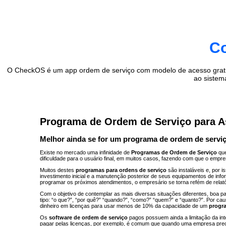
Co
O CheckOS é um app ordem de serviço com modelo de acesso gratuit
ao sistem
Programa de Ordem de Serviço para Ass
Melhor ainda se for um programa de ordem de servi
Existe no mercado uma infinidade de
Programas de Ordem de Serviço
que
dificuldade para o usuário final, em muitos casos, fazendo com que o empr
Muitos destes
programas para ordens de serviço
são instaláveis e, por
investimento inicial e a manutenção posterior de seus equipamentos de in
programar os próximos atendimentos, o empresário se torna refém de rela
Com o objetivo de contemplar as mais diversas situações diferentes, boa p
tipo: “o que?”, “por quê?” “quando?”, “como?” “quem?” e “quanto?”. Por c
dinheiro em licenças para usar menos de 10% da capacidade de um
progr
Os
software de ordem de serviço
pagos possuem ainda a limitação da in
pagar pelas licenças, por exemplo, é comum que quando uma empresa prec