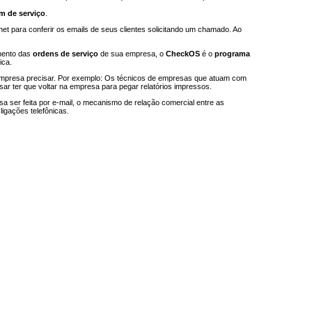
m de serviço
.
net para conferir os emails de seus clientes solicitando um chamado. Ao
amento das
ordens de serviço
de sua empresa, o
CheckOS
é o
programa
ica.
empresa precisar. Por exemplo: Os técnicos de empresas que atuam com
sar ter que voltar na empresa para pegar relatórios impressos.
sa ser feita por e-mail, o mecanismo de relação comercial entre as
ligações telefônicas.