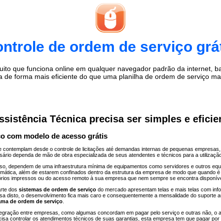
ntrole de ordem de serviço grá
o que funciona online em qualquer navegador padrão da internet, bast
a de forma mais eficiente do que uma planilha de ordem de serviço m
istência Técnica precisa ser simples e eficie
ço com modelo de acesso grátis
 contemplam desde o controle de licitações até demandas internas de pequenas empresas
esário dependa de mão de obra especializada de seus atendentes e técnicos para a utilizaçã
 isso, dependem de uma infraestrutura mínima de equipamentos como servidores e outros e
formática, além de estarem confinados dentro da estrutura da empresa de modo que quando 
tórios impressos ou do acesso remoto à sua empresa que nem sempre se encontra disponíve
arte dos
sistemas de ordem de serviço
do mercado apresentam telas e mais telas com inf
ausa disto, o desenvolvimento fica mais caro e consequentemente a mensalidade do suport
ama de ordem de serviço
.
tegração entre empresas, como algumas concordam em pagar pelo serviço e outras não, o a
isa controlar os atendimentos técnicos de suas garantias, esta empresa tem que pagar p