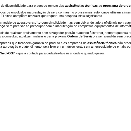
 de disponibilidade para o acesso remoto das
assistências técnicas
ao
programa de orde
todos os envolvidos na prestação de serviço, mesmo profissionais autônomos utilizam a inter
 ainda compõem um valor que requer uma despesa inicial significante.
m modelo de acesso
gratuito
com simplicidade mas sem deixar de lado a eficiência no trat
viço
sem precisar se preocupar com a manutenção de complexos equipamentos de informát
meio de qualquer equipamento com navegador padrão e acesso à internet, sempre que sua 
a consultar, atualizar, finalizar e ver a próxima
Ordem de Serviço
a ser atendida sem preci
mpresas que fornecem garantia de produto e as empresas de
assistência técnica
não preci
, a aprovação e o atendimento, seja feito em um único local, sem a necessidade de emails ou 
CheckOS
? Fique à vontade para cadastrá-la e usar onde e quando quiser.