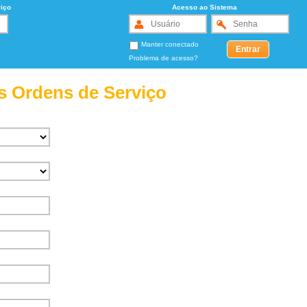
iço
Acesso ao Sistema
Manter conectado
Problema de acesso?
s Ordens de Serviço