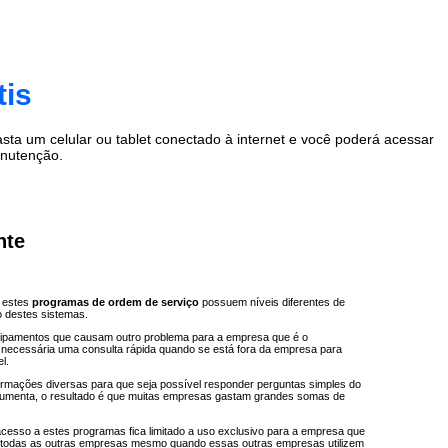
tis
a um celular ou tablet conectado à internet e você poderá acessar
anutenção.
nte
, estes
programas de ordem de serviço
possuem níveis diferentes de
o destes sistemas.
quipamentos que causam outro problema para a empresa que é o
é necessária uma consulta rápida quando se está fora da empresa para
l.
ormações diversas para que seja possível responder perguntas simples do
e aumenta, o resultado é que muitas empresas gastam grandes somas de
cesso a estes programas fica limitado a uso exclusivo para a empresa que
or todas as outras empresas mesmo quando essas outras empresas utilizem