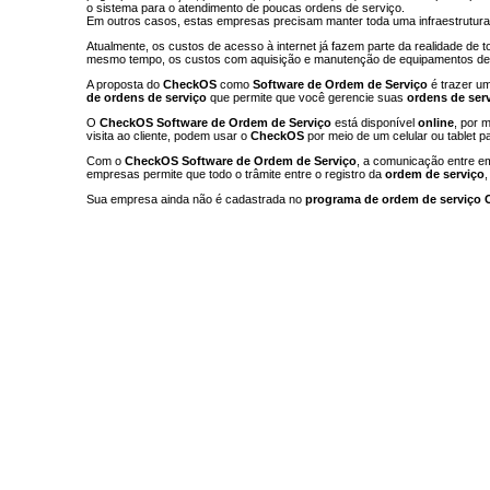
o sistema para o atendimento de poucas ordens de serviço.
Em outros casos, estas empresas precisam manter toda uma infraestrutura
Atualmente, os custos de acesso à internet já fazem parte da realidade de 
mesmo tempo, os custos com aquisição e manutenção de equipamentos de TI
A proposta do
CheckOS
como
Software de Ordem de Serviço
é trazer u
de ordens de serviço
que permite que você gerencie suas
ordens de ser
O
CheckOS
Software de Ordem de Serviço
está disponível
online
, por 
visita ao cliente, podem usar o
CheckOS
por meio de um celular ou tablet par
Com o
CheckOS
Software de Ordem de Serviço
, a comunicação entre e
empresas permite que todo o trâmite entre o registro da
ordem de serviço
Sua empresa ainda não é cadastrada no
programa de ordem de serviço