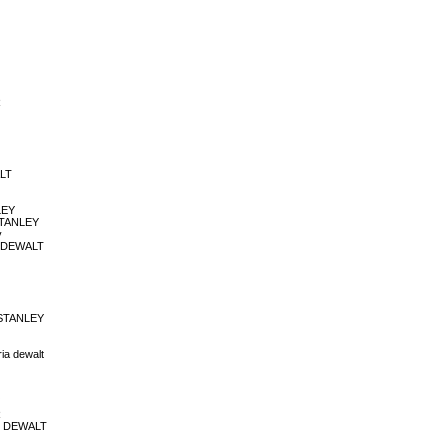
R
ALT
LEY
STANLEY
y
E DEWALT
 STANLEY
ia dewalt
Y
R
81 DEWALT