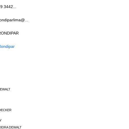
9 3442...
ondiparlima@...
RONDIPAR
Rondipar
 DEWALT
K DECKER
T
Y
RADEIRA DEWALT